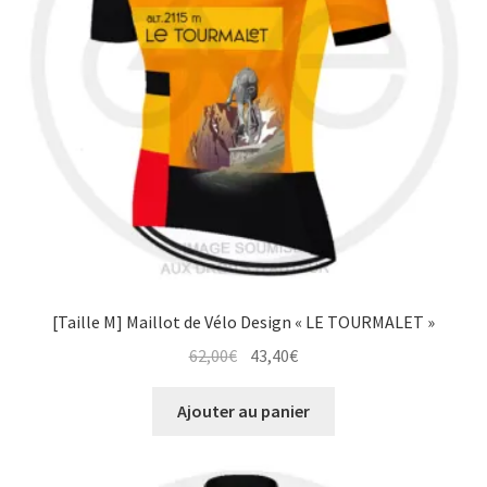
choisies
sur
la
page
du
produit
[Taille M] Maillot de Vélo Design « LE TOURMALET »
Le
Le
62,00
€
43,40
€
prix
prix
initial
actuel
Ajouter au panier
était :
est :
62,00€.
43,40€.