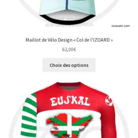
Maillot de Vélo Design « Col de l’IZOARD »
62,00
€
Ce
Choix des options
produit
a
plusieurs
variations.
Les
options
peuvent
être
choisies