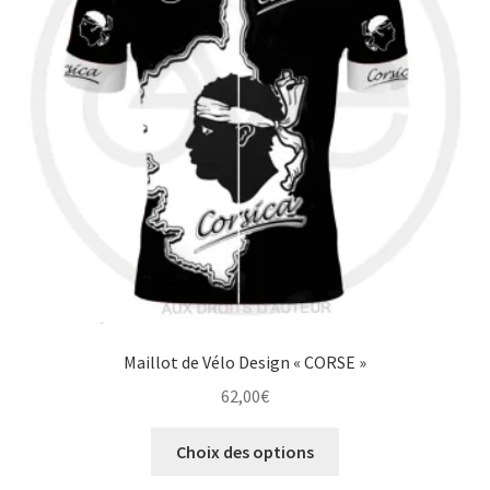
peuvent
être
choisies
sur
la
page
du
produit
Maillot de Vélo Design « CORSE »
62,00
€
Ce
Choix des options
produit