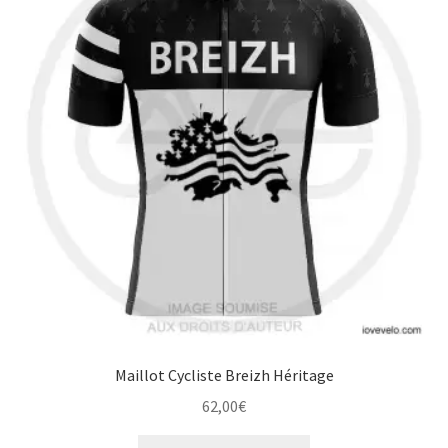
options
peuvent
être
choisies
sur
la
page
du
produit
Maillot Cycliste Breizh Héritage
62,00
€
Ce