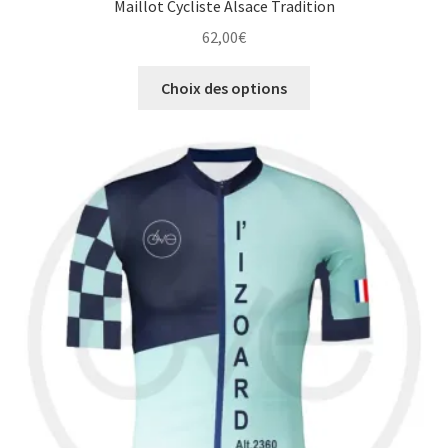
Maillot Cycliste Alsace Tradition
62,00
€
Ce
Choix des options
produit
a
plusieurs
variations.
Les
options
peuvent
être
choisies
sur
la
page
du
produit