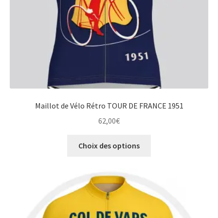
page
du
produit
Maillot de Vélo Rétro TOUR DE FRANCE 1951
62,00
€
Ce
Choix des options
produit
a
plusieurs
variations.
Les
options