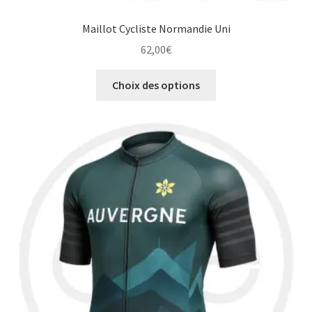
Maillot Cycliste Normandie Uni
62,00
€
Ce
Choix des options
produit
a
plusieurs
variations.
Les
options
peuvent
être
choisies
sur
la
page
du