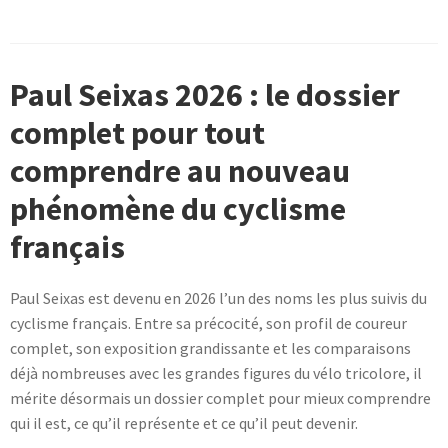
a
plusieurs
variations.
Paul Seixas 2026 : le dossier
Les
options
complet pour tout
peuvent
comprendre au nouveau
être
choisies
phénomène du cyclisme
sur
français
la
page
du
Paul Seixas est devenu en 2026 l’un des noms les plus suivis du
produit
cyclisme français. Entre sa précocité, son profil de coureur
complet, son exposition grandissante et les comparaisons
déjà nombreuses avec les grandes figures du vélo tricolore, il
mérite désormais un dossier complet pour mieux comprendre
qui il est, ce qu’il représente et ce qu’il peut devenir.