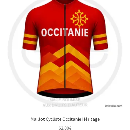
variations.
Les
options
peuvent
être
choisies
sur
la
page
du
produit
Maillot Cycliste Occitanie Héritage
62,00
€