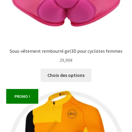
produit
Sous-vêtement rembourré gel3D pour cyclistes femmes
29,90
€
Ce
Choix des options
produit
a
plusieurs
PROMO !
variations.
Les
options
peuvent
être