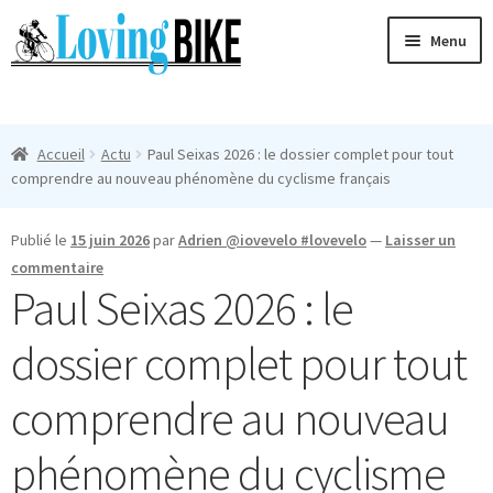
Aller
Aller
Menu
à
au
la
contenu
Ouvri
navigation
Maillots Cyclisme Homme
le
Accueil
Actu
Paul Seixas 2026 : le dossier complet pour tout
menu
Manches Courtes
comprendre au nouveau phénomène du cyclisme français
enfan
Ouvri
Manches Longues
Publié le
15 juin 2026
par
Adrien @iovevelo #lovevelo
—
Laisser un
le
commentaire
menu
Femmes
Paul Seixas 2026 : le
enfan
T-Shirts
dossier complet pour tout
Accessoires
comprendre au nouveau
phénomène du cyclisme
Suivi