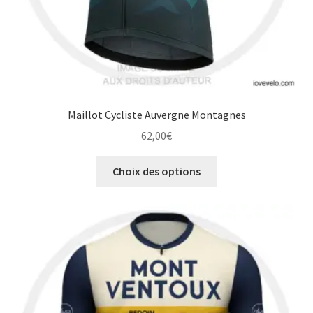
produit
Maillot Cycliste Auvergne Montagnes
62,00
€
Ce
Choix des options
produit
a
plusieurs
variations.
Les
options
peuvent
être