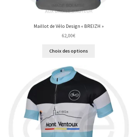
Maillot de Vélo Design « BREIZH »
62,00
€
Ce
Choix des options
produit
a
plusieurs
variations.
Les
options
peuvent
être
choisies
sur
la