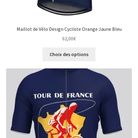
Maillot de Vélo Design Cycliste Orange Jaune Bleu
62,00
€
Ce
Choix des options
produit
a
plusieurs
variations.
Les
options
peuvent
être
choisies
sur
la