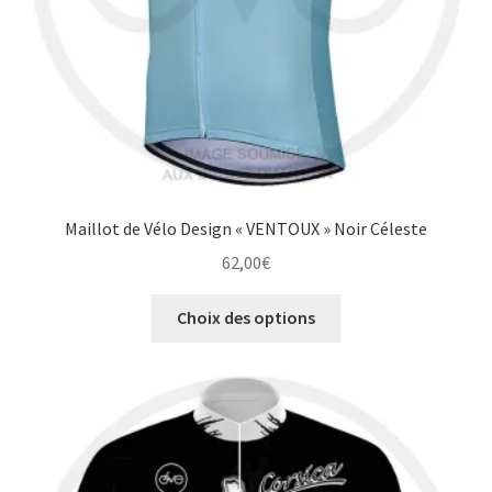
page
du
produit
Maillot de Vélo Design « VENTOUX » Noir Céleste
62,00
€
Ce
Choix des options
produit
a
plusieurs
variations.
Les
options