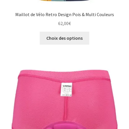
Maillot de Vélo Retro Design Pois & Multi Couleurs
62,00
€
Ce
Choix des options
produit
a
plusieurs
variations.
Les
options
peuvent
être
choisies
sur
la
page
du