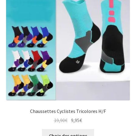
Chaussettes Cyclistes Tricolores H/F
Le
Le
19,90
€
9,95
€
prix
prix
Ce
initial
actuel
Choix des options