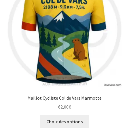
peuvent
être
choisies
sur
la
page
du
produit
Maillot Cycliste Col de Vars Marmotte
62,00
€
Ce
Choix des options
produit