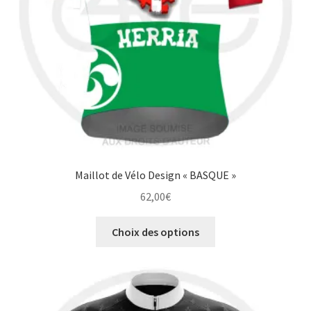
sur
la
page
du
produit
Maillot de Vélo Design « BASQUE »
62,00
€
Ce
Choix des options
produit
a
plusieurs
variations.
Les