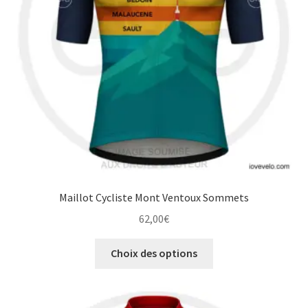
choisies
sur
la
page
du
produit
Maillot Cycliste Mont Ventoux Sommets
62,00
€
Ce
Choix des options
produit
a
plusieurs