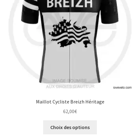
être
choisies
sur
la
page
du
produit
Maillot Cycliste Breizh Héritage
62,00
€
Ce
Choix des options
produit
a