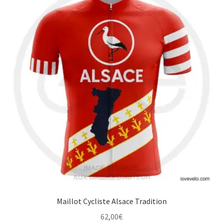
variations.
Les
options
peuvent
être
choisies
sur
la
page
du
produit
Maillot Cycliste Alsace Tradition
62,00
€