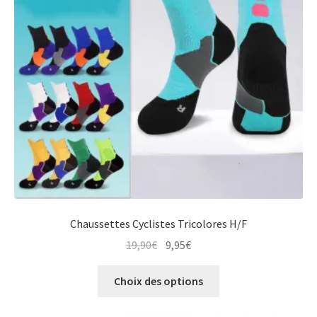
Chaussettes Cyclistes Tricolores H/F
Le
Le
19,90
€
9,95
€
prix
prix
Ce
initial
actuel
Choix des options
produit
était :
est :
a
19,90€.
9,95€.