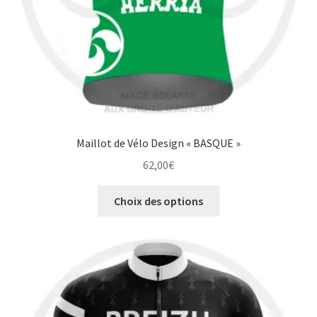
page
du
produit
Maillot de Vélo Design « BASQUE »
62,00
€
Ce
Choix des options
produit
a
plusieurs
variations.
Les
options
peuvent