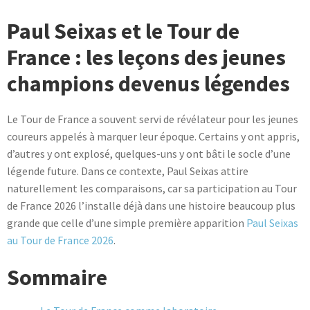
variations.
Paul Seixas et le Tour de
Les
options
France : les leçons des jeunes
peuvent
champions devenus légendes
être
choisies
sur
Le Tour de France a souvent servi de révélateur pour les jeunes
la
coureurs appelés à marquer leur époque. Certains y ont appris,
page
d’autres y ont explosé, quelques-uns y ont bâti le socle d’une
du
légende future. Dans ce contexte, Paul Seixas attire
produit
naturellement les comparaisons, car sa participation au Tour
de France 2026 l’installe déjà dans une histoire beaucoup plus
grande que celle d’une simple première apparition
Paul Seixas
au Tour de France 2026
.
Sommaire