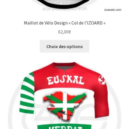
Maillot de Vélo Design « Col de l’IZOARD »
62,00
€
Ce
Choix des options
produit
a
plusieurs
variations.
Les
options
peuvent
être
choisies
sur
la