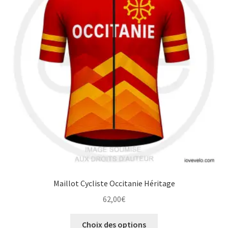
options
peuvent
être
choisies
sur
la
page
du
produit
Maillot Cycliste Occitanie Héritage
62,00
€
Ce
Choix des options