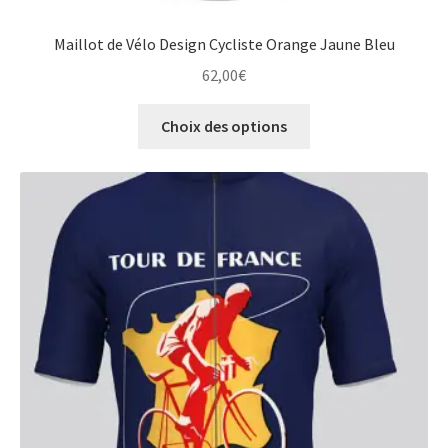
Maillot de Vélo Design Cycliste Orange Jaune Bleu
62,00
€
Ce
Choix des options
produit
a
plusieurs
variations.
Les
options
peuvent
être
choisies
sur
la
page
du