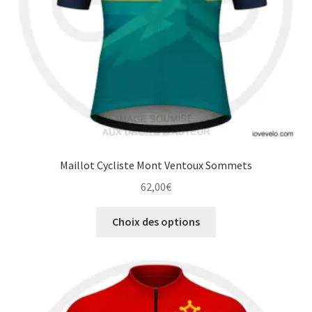
la
page
du
produit
Maillot Cycliste Mont Ventoux Sommets
62,00
€
Ce
Choix des options
produit
a
plusieurs
variations.
Les