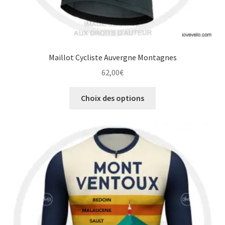
Maillot Cycliste Auvergne Montagnes
62,00
€
Ce
Choix des options
produit
a
plusieurs
variations.
Les
options
peuvent
être
choisies
sur