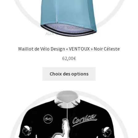
produit
Maillot de Vélo Design « VENTOUX » Noir Céleste
62,00
€
Ce
Choix des options
produit
a
plusieurs
variations.
Les
options
peuvent
être