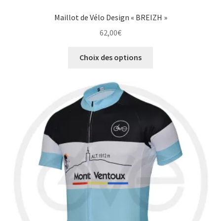
Maillot de Vélo Design « BREIZH »
62,00
€
Ce
Choix des options
produit
a
plusieurs
variations.
Les
options
peuvent
être
choisies
sur
la
page
du