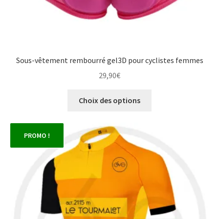
Sous-vêtement rembourré gel3D pour cyclistes femmes
29,90
€
Ce
Choix des options
produit
a
plusieurs
PROMO !
variations.
Les
options
peuvent
être
choisies
sur