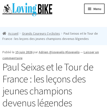
Aller
Aller
Menu
à
au
la
contenu
Ouvri
navigation
Maillots Cyclisme Homme
le
Accueil
Grands Coureurs Cyclistes
Paul Seixas et le Tour de
menu
Manches Courtes
France : les leçons des jeunes champions devenus légendes
enfan
Ouvri
Manches Longues
Publié le
15 juin 2026
par
Adrien @iovevelo #lovevelo
—
Laisser un
le
commentaire
menu
Femmes
Paul Seixas et le Tour de
enfan
T-Shirts
France : les leçons des
Accessoires
jeunes champions
devenus légendes
Suivi