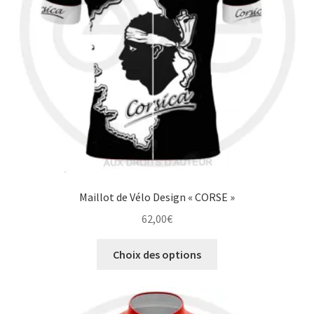
choisies
sur
la
page
du
produit
Maillot de Vélo Design « CORSE »
62,00
€
Ce
Choix des options
produit
a
plusieurs