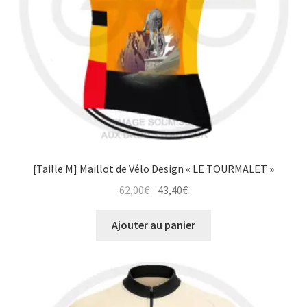
la
page
du
produit
[Taille M] Maillot de Vélo Design « LE TOURMALET »
Le
Le
62,00
€
43,40
€
prix
prix
initial
actuel
Ajouter au panier
était :
est :
62,00€.
43,40€.