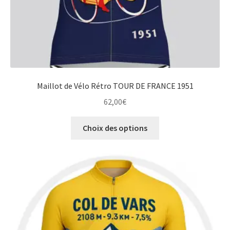
produit
Maillot de Vélo Rétro TOUR DE FRANCE 1951
62,00
€
Ce
Choix des options
produit
a
plusieurs
variations.
Les
options
peuvent
être