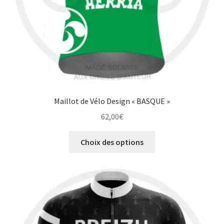
page
du
produit
Maillot de Vélo Design « BASQUE »
62,00
€
Ce
Choix des options
produit
a
plusieurs
variations.
Les
options
peuvent