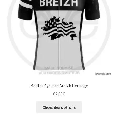
être
choisies
sur
la
page
du
produit
Maillot Cycliste Breizh Héritage
62,00
€
Ce
Choix des options
produit
a