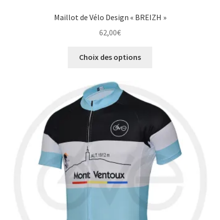
Maillot de Vélo Design « BREIZH »
62,00
€
Ce
Choix des options
produit
a
plusieurs
variations.
Les
options
peuvent
être
choisies
sur
la
page
du