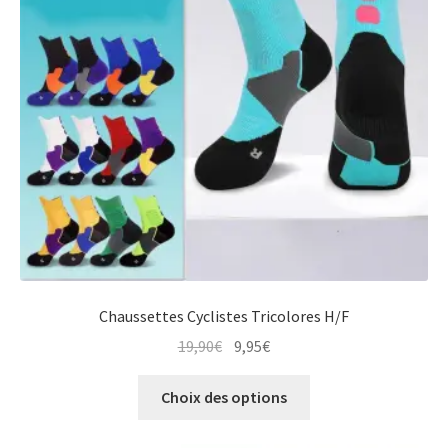
Chaussettes Cyclistes Tricolores H/F
Le
Le
19,90
€
9,95
€
prix
prix
Ce
initial
actuel
Choix des options
produit
était :
est :
a
19,90€.
9,95€.