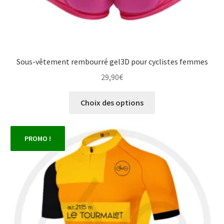
Sous-vêtement rembourré gel3D pour cyclistes femmes
29,90
€
Ce
Choix des options
produit
a
plusieurs
PROMO !
variations.
Les
options
peuvent
être
choisies
sur