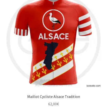
variations.
Les
options
peuvent
être
choisies
sur
la
page
du
produit
Maillot Cycliste Alsace Tradition
62,00
€