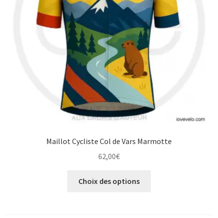
choisies
sur
la
page
du
produit
Maillot Cycliste Col de Vars Marmotte
62,00
€
Ce
Choix des options
produit
a
plusieurs