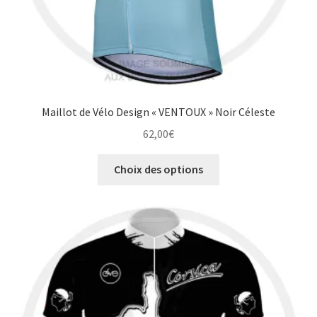
produit
Maillot de Vélo Design « VENTOUX » Noir Céleste
62,00
€
Ce
Choix des options
produit
a
plusieurs
variations.
Les
options
peuvent
être