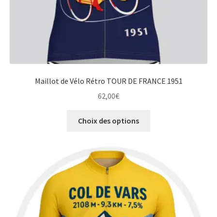
produit
Maillot de Vélo Rétro TOUR DE FRANCE 1951
62,00
€
Ce
Choix des options
produit
a
plusieurs
variations.
Les
options
peuvent
être