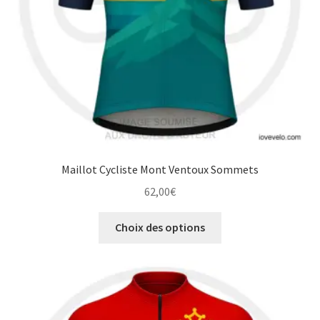
la
page
du
produit
Maillot Cycliste Mont Ventoux Sommets
62,00
€
Ce
Choix des options
produit
a
plusieurs
variations.
Les