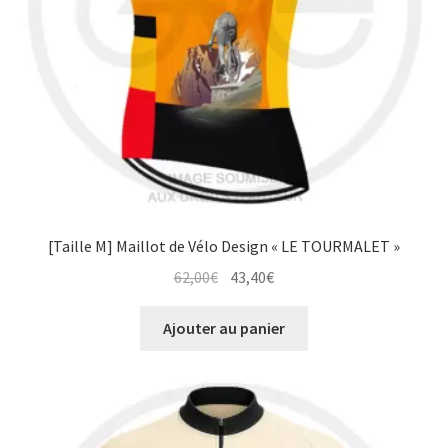
la
page
du
produit
[Taille M] Maillot de Vélo Design « LE TOURMALET »
Le
Le
62,00
€
43,40
€
prix
prix
initial
actuel
Ajouter au panier
était :
est :
62,00€.
43,40€.