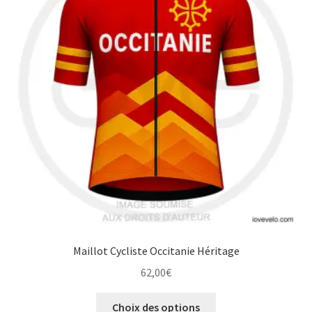
options
peuvent
être
choisies
sur
la
page
du
produit
Maillot Cycliste Occitanie Héritage
62,00
€
Ce
Choix des options