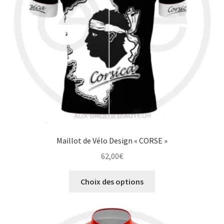
choisies
sur
la
page
du
produit
Maillot de Vélo Design « CORSE »
62,00
€
Ce
Choix des options
produit
a
plusieurs