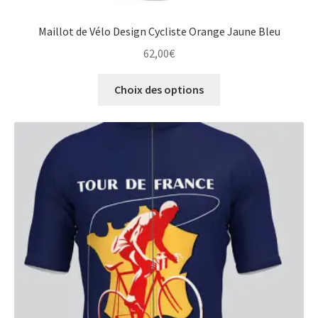
Maillot de Vélo Design Cycliste Orange Jaune Bleu
62,00
€
Ce
Choix des options
produit
a
plusieurs
variations.
Les
options
peuvent
être
choisies
sur
la
page
du