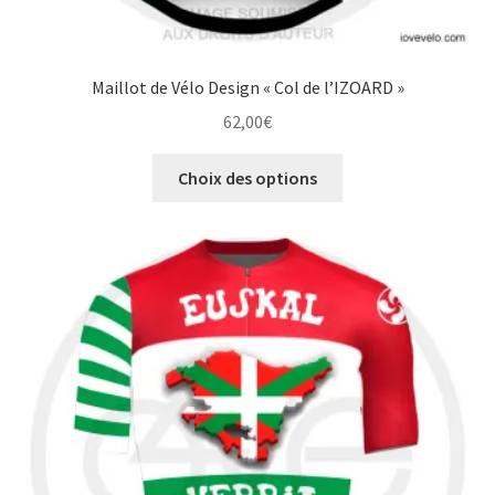
Maillot de Vélo Design « Col de l’IZOARD »
62,00
€
Ce
Choix des options
produit
a
plusieurs
variations.
Les
options
peuvent
être
choisies
sur
la