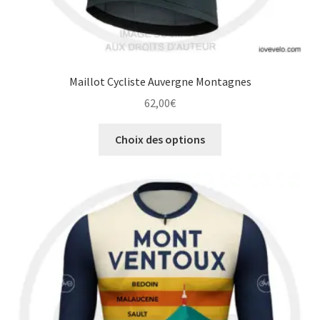
Maillot Cycliste Auvergne Montagnes
62,00
€
Ce
Choix des options
produit
a
plusieurs
variations.
Les
options
peuvent
être
choisies
sur