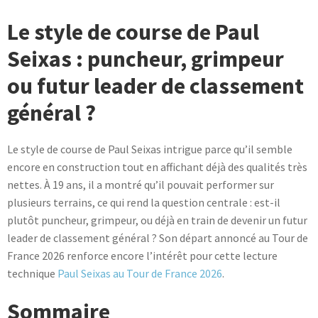
variations.
Le style de course de Paul
Les
options
Seixas : puncheur, grimpeur
peuvent
ou futur leader de classement
être
choisies
général ?
sur
la
Le style de course de Paul Seixas intrigue parce qu’il semble
page
encore en construction tout en affichant déjà des qualités très
du
nettes. À 19 ans, il a montré qu’il pouvait performer sur
produit
plusieurs terrains, ce qui rend la question centrale : est-il
plutôt puncheur, grimpeur, ou déjà en train de devenir un futur
leader de classement général ? Son départ annoncé au Tour de
France 2026 renforce encore l’intérêt pour cette lecture
technique
Paul Seixas au Tour de France 2026
.
Sommaire