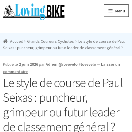
Aller
Aller
Menu
à
au
la
contenu
Ouvri
navigation
Maillots Cyclisme Homme
le
Accueil
Grands Coureurs Cyclistes
Le style de course de Paul
menu
Manches Courtes
Seixas : puncheur, grimpeur ou futur leader de classement général ?
enfan
Ouvri
Manches Longues
Publié le
2 juin 2026
par
Adrien @iovevelo #lovevelo
—
Laisser un
le
commentaire
menu
Femmes
Le style de course de Paul
enfan
T-Shirts
Seixas : puncheur,
Accessoires
grimpeur ou futur leader
de classement général ?
Suivi