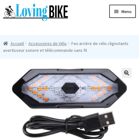
Aller
Aller
Menu
à
au
la
contenu
Ouvri
navigation
Maillots Cyclisme Homme
le
Accueil
Accessoires de Vélo
Feu arrière de vélo clignotants
menu
Manches Courtes
avertisseur sonore et télécommande sans fil
enfan
Ouvri
Manches Longues
le
menu
Femmes
🔍
enfan
T-Shirts
Accessoires
Suivi