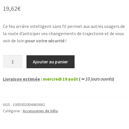
19,62
€
Ce feu arrière intelligent sans fil permet aux autres usagers de
la route d’anticiper vos changements de trajectoire et de vous
voir de loin
pour votre sécurité
!
quantité
Ajouter au panier
de
Feu
Livraison estimée
:
mercredi 19 août
(
≃ 10 jours ouvrés
)
arrière
de
vélo
clignotants
UGS :
1005002004463662
avertisseur
Catégorie :
Accessoires de Vélo
sonore
et