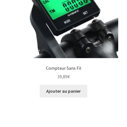
page
du
produit
Compteur Sans Fil
39,89
€
Ajouter au panier