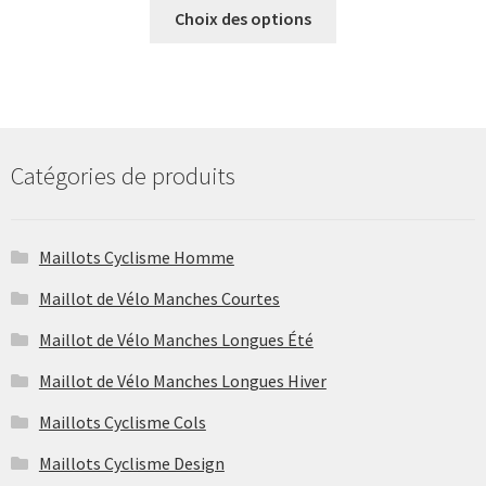
Ce
Choix des options
produit
a
plusieurs
variations.
Les
options
Catégories de produits
peuvent
être
choisies
Maillots Cyclisme Homme
sur
Maillot de Vélo Manches Courtes
la
page
Maillot de Vélo Manches Longues Été
du
Maillot de Vélo Manches Longues Hiver
produit
Maillots Cyclisme Cols
Maillots Cyclisme Design