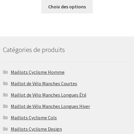
Ce
Choix des options
produit
a
plusieurs
variations.
Les
options
Catégories de produits
peuvent
être
choisies
Maillots Cyclisme Homme
sur
Maillot de Vélo Manches Courtes
la
page
Maillot de Vélo Manches Longues Été
du
Maillot de Vélo Manches Longues Hiver
produit
Maillots Cyclisme Cols
Maillots Cyclisme Design