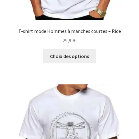
T-shirt mode Hommes à manches courtes – Ride
29,99
€
Ce
Choix des options
produit
a
plusieurs
variations.
Les
options
peuvent
être
choisies
sur
la