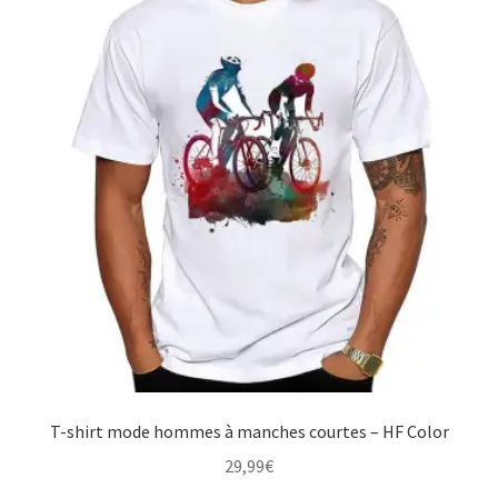
options
peuvent
être
choisies
sur
la
page
du
produit
T-shirt mode hommes à manches courtes – HF Color
29,99
€