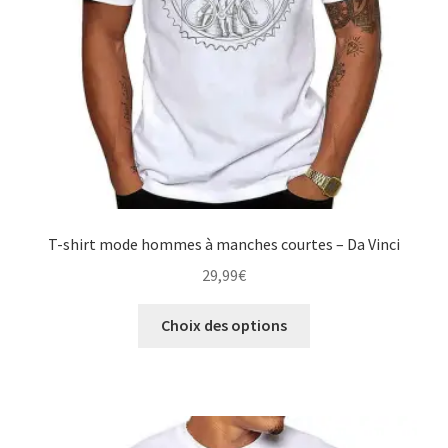
page
du
produit
T-shirt mode hommes à manches courtes – Da Vinci
29,99
€
Ce
Choix des options
produit
a
plusieurs
variations.
Les