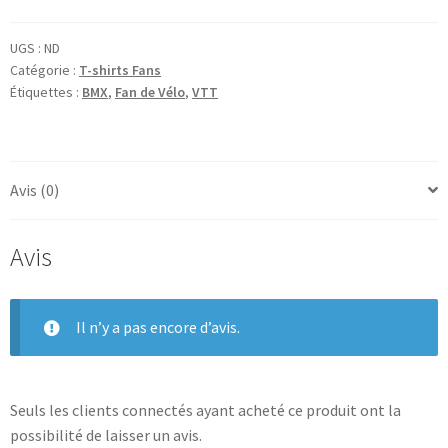
hommes
à
UGS :
ND
manches
Catégorie :
T-shirts Fans
courtes
Étiquettes :
BMX
,
Fan de Vélo
,
VTT
-
Pédalier
Avis (0)
Avis
Il n’y a pas encore d’avis.
Seuls les clients connectés ayant acheté ce produit ont la
possibilité de laisser un avis.