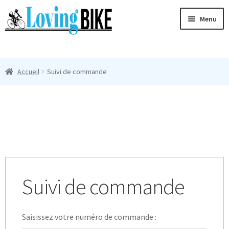
Aller
Aller
Menu
à
au
la
contenu
Ouvri
navigation
Maillots Cyclisme Homme
le
Accueil
Suivi de commande
menu
Manches Courtes
enfan
Ouvri
Manches Longues
le
menu
Femmes
enfan
T-Shirts
Suivi de commande
Accessoires
Suivi
Saisissez votre numéro de commande :