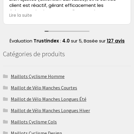
client est réactif, gérant efficacement les
échanges. Livraison ponctuelle et service
Lire la suite
globalement professionnel.
Évaluation
Trustindex
:
4.0
sur 5,
Basée sur
127 avis
Catégories de produits
Maillots Cyclisme Homme
Maillot de Vélo Manches Courtes
Maillot de Vélo Manches Longues Été
Maillot de Vélo Manches Longues Hiver
Maillots Cyclisme Cols
Maillots Cyclisme Design