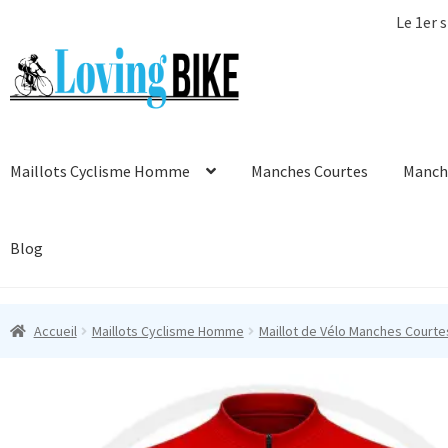
Le 1er s
Aller
Aller
à
au
la
contenu
navigation
Maillots Cyclisme Homme
Manches Courtes
Manch
Blog
Accueil
Maillots Cyclisme Homme
Maillot de Vélo Manches Courte