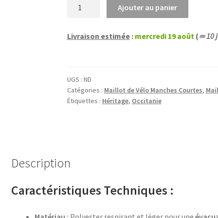
quantité
Ajouter au panier
de
Maillot
Livraison estimée
:
mercredi 19 août
(
≃ 10 j
Cycliste
Occitanie
Héritage
UGS :
ND
Catégories :
Maillot de Vélo Manches Courtes
,
Mai
Étiquettes :
Héritage
,
Occitanie
Description
Caractéristiques Techniques :
Matériau :
Polyester respirant et léger pour une
évacua