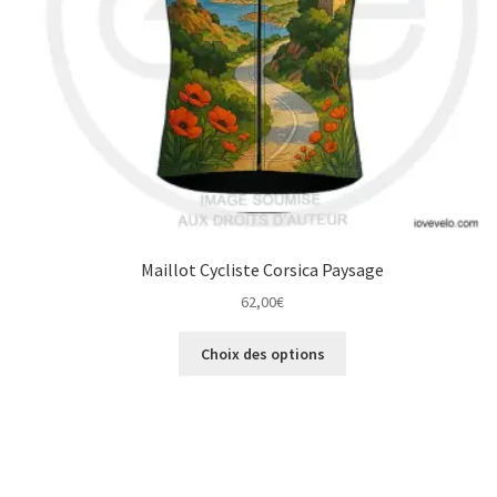
Maillot Cycliste Corsica Paysage
62,00
€
Ce
Choix des options
produit
a
plusieurs
variations.
Les
options