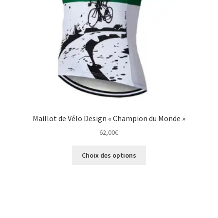
Maillot de Vélo Design « Champion du Monde »
62,00
€
Ce
Choix des options
produit
a
plusieurs
variations.
Les
options