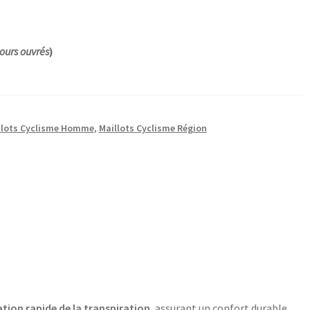
ours ouvrés
)
llots Cyclisme Homme
,
Maillots Cyclisme Région
tion rapide de la transpiration
, assurant un confort durable.