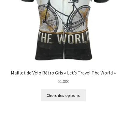
Maillot de Vélo Rétro Gris « Let’s Travel The World »
62,00
€
Ce
Choix des options
produit
a
plusieurs
variations.
Les
options