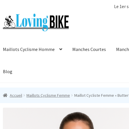
Le 1er s
Aller
Aller
à
au
la
contenu
navigation
Maillots Cyclisme Homme
Manches Courtes
Manch
Blog
Accueil
Maillots Cyclisme Femme
Maillot Cycliste Femme « Butter