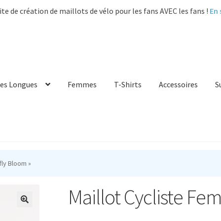
ite de création de maillots de vélo pour les fans AVEC les fans !
En 
es Longues
Femmes
T-Shirts
Accessoires
S
fly Bloom »
Maillot Cycliste Fe
🔍