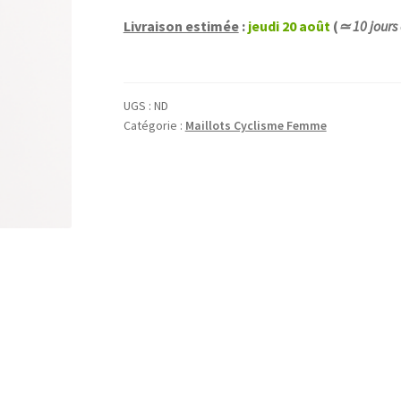
Maillot
Livraison estimée
:
jeudi 20 août
(
≃ 10 jours
Cycliste
Femme
"Butterfly
Bloom"
UGS :
ND
Catégorie :
Maillots Cyclisme Femme