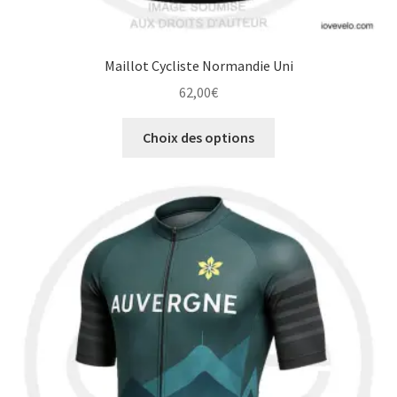
Maillot Cycliste Normandie Uni
62,00
€
Ce
Choix des options
produit
a
plusieurs
variations.
Les
options
peuvent
être
choisies
sur
la
page