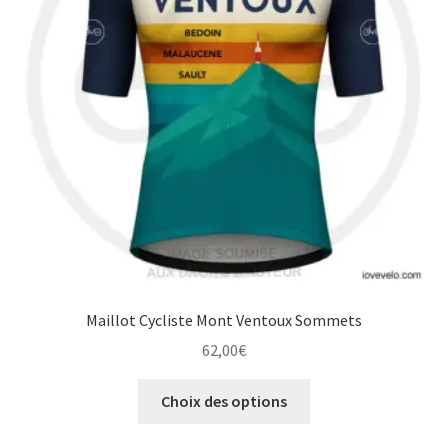
être
choisies
sur
la
page
du
produit
Maillot Cycliste Mont Ventoux Sommets
62,00
€
Ce
Choix des options
produit
a