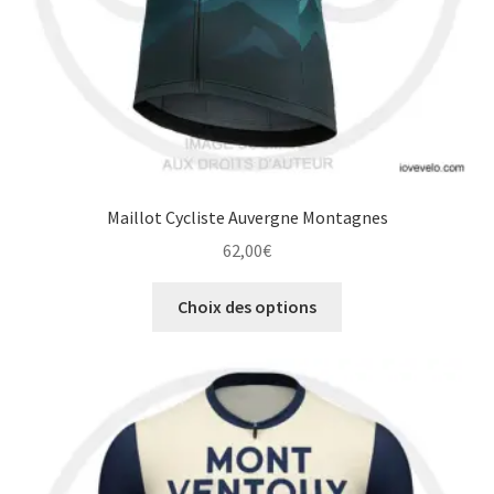
du
produit
Maillot Cycliste Auvergne Montagnes
62,00
€
Ce
Choix des options
produit
a
plusieurs
variations.
Les
options
peuvent