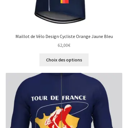
Maillot de Vélo Design Cycliste Orange Jaune Bleu
62,00
€
Ce
Choix des options
produit
a
plusieurs
variations.
Les
options
peuvent
être
choisies
sur