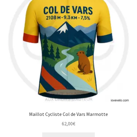
options
peuvent
être
choisies
sur
la
page
du
produit
Maillot Cycliste Col de Vars Marmotte
62,00
€
Ce