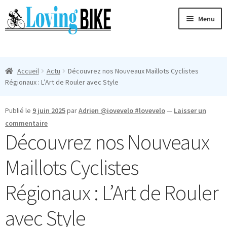
Aller
Aller
Menu
à
au
la
contenu
Ouvri
navigation
Maillots Cyclisme Homme
le
Accueil
Actu
Découvrez nos Nouveaux Maillots Cyclistes
menu
Manches Courtes
Régionaux : L’Art de Rouler avec Style
enfan
Ouvri
Manches Longues
Publié le
9 juin 2025
par
Adrien @iovevelo #lovevelo
—
Laisser un
le
commentaire
menu
Femmes
Découvrez nos Nouveaux
enfan
T-Shirts
Maillots Cyclistes
Accessoires
Régionaux : L’Art de Rouler
avec Style
Suivi