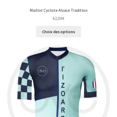
Maillot Cycliste Alsace Tradition
62,00
€
Ce
Choix des options
produit
a
plusieurs
variations.
Les
options
peuvent
être
choisies
sur
la
page
du