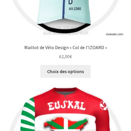
produit
Maillot de Vélo Design « Col de l’IZOARD »
62,00
€
Ce
Choix des options
produit
a
plusieurs
variations.
Les
options
peuvent
être