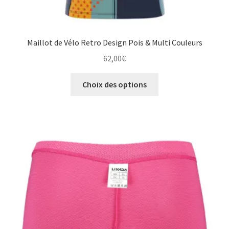
Maillot de Vélo Retro Design Pois & Multi Couleurs
62,00
€
Ce
Choix des options
produit
a
plusieurs
variations.
Les
options
peuvent
être
choisies
sur
la