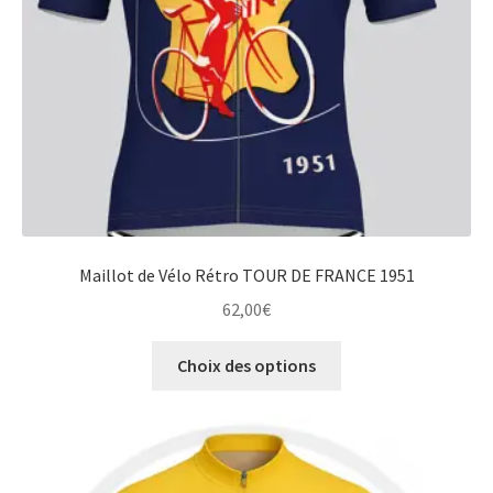
la
page
du
produit
Maillot de Vélo Rétro TOUR DE FRANCE 1951
62,00
€
Ce
Choix des options
produit
a
plusieurs
variations.
Les