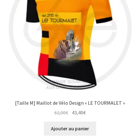
peuvent
être
choisies
sur
la
page
du
produit
[Taille M] Maillot de Vélo Design « LE TOURMALET »
Le
Le
62,00
€
43,40
€
prix
prix
initial
actuel
Ajouter au panier
était :
est :