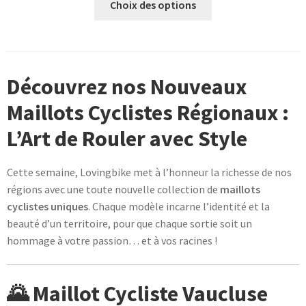
Choix des options
produit
a
plusieurs
variations.
Découvrez nos Nouveaux
Les
options
Maillots Cyclistes Régionaux :
peuvent
L’Art de Rouler avec Style
être
choisies
sur
Cette semaine, Lovingbike met à l’honneur la richesse de nos
la
régions avec une toute nouvelle collection de
maillots
page
cyclistes uniques
. Chaque modèle incarne l’identité et la
du
beauté d’un territoire, pour que chaque sortie soit un
produit
hommage à votre passion… et à vos racines !
🌄 Maillot Cycliste Vaucluse