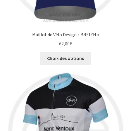
Maillot de Vélo Design « BREIZH »
62,00
€
Ce
Choix des options
produit
a
plusieurs
variations.
Les
options
peuvent
être
choisies
sur