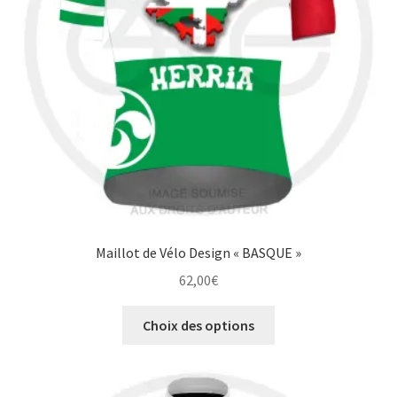
choisies
sur
la
page
du
produit
Maillot de Vélo Design « BASQUE »
62,00
€
Ce
Choix des options
produit
a
plusieurs