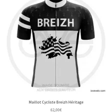
variations.
Les
options
peuvent
être
choisies
sur
la
page
du
produit
Maillot Cycliste Breizh Héritage
62,00
€