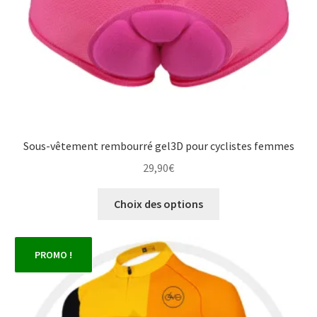
page
du
produit
Sous-vêtement rembourré gel3D pour cyclistes femmes
29,90
€
Ce
Choix des options
produit
a
plusieurs
PROMO !
variations.
Les
options