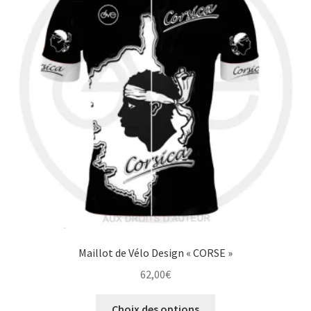
options
peuvent
être
choisies
sur
la
page
du
produit
Maillot de Vélo Design « CORSE »
62,00
€
Ce
Choix des options