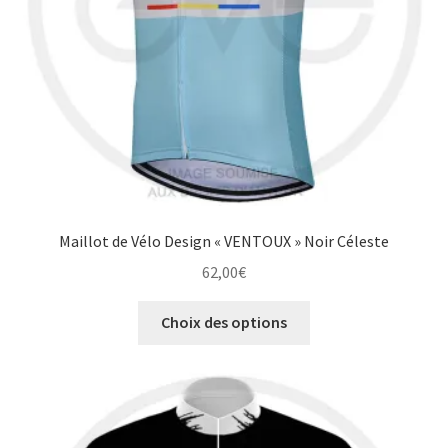
la
page
du
produit
Maillot de Vélo Design « VENTOUX » Noir Céleste
62,00
€
Ce
Choix des options
produit
a
plusieurs
variations.
Les