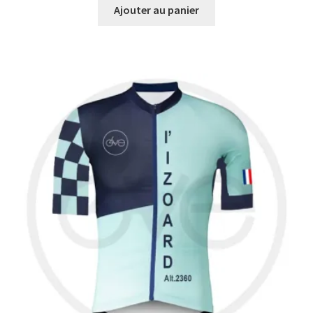
initial
actuel
Ajouter au panier
était :
est :
62,00€.
43,40€.