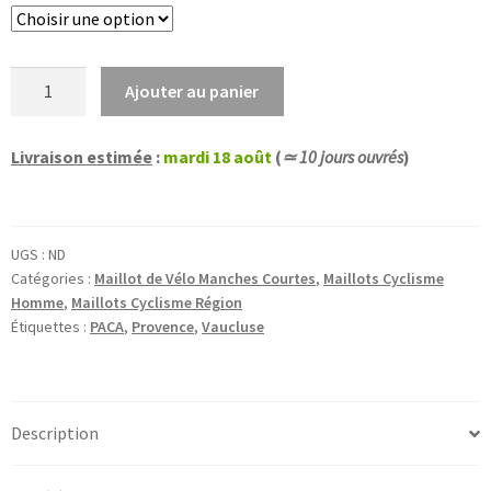
quantité
Ajouter au panier
de
Maillot
Livraison estimée
:
mardi 18 août
(
≃ 10 jours ouvrés
)
Cycliste
Vaucluse
Montagne
UGS :
ND
Catégories :
Maillot de Vélo Manches Courtes
,
Maillots Cyclisme
Homme
,
Maillots Cyclisme Région
Étiquettes :
PACA
,
Provence
,
Vaucluse
Description