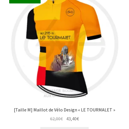
options
peuvent
être
choisies
sur
la
page
du
produit
[Taille M] Maillot de Vélo Design « LE TOURMALET »
Le
Le
62,00
€
43,40
€
prix
prix