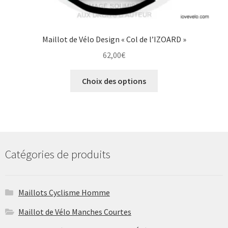
Maillot de Vélo Design « Col de l’IZOARD »
62,00
€
Ce
Choix des options
produit
a
plusieurs
variations.
Les
options
Catégories de produits
peuvent
être
choisies
Maillots Cyclisme Homme
sur
Maillot de Vélo Manches Courtes
la
page