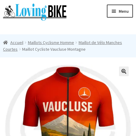
Aller
Aller
Menu
à
au
la
contenu
Ouvri
navigation
Maillots Cyclisme Homme
le
Accueil
Maillots Cyclisme Homme
Maillot de Vélo Manches
menu
Manches Courtes
Courtes
Maillot Cycliste Vaucluse Montagne
enfan
Ouvri
Manches Longues
le
menu
Femmes
🔍
enfan
T-Shirts
Accessoires
Suivi