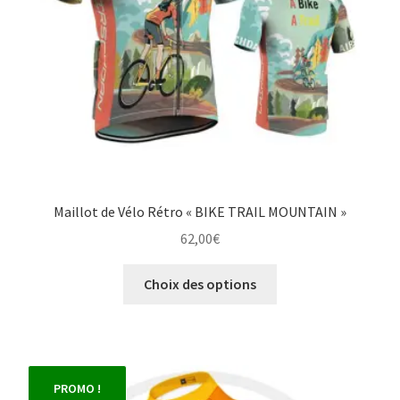
Maillot de Vélo Rétro « BIKE TRAIL MOUNTAIN »
62,00
€
Ce
Choix des options
produit
a
plusieurs
variations.
Les
PROMO !