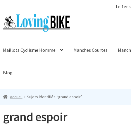
Le 1er s
Aller
Aller
à
au
la
contenu
navigation
Maillots Cyclisme Homme
Manches Courtes
Manch
Blog
Accueil
Sujets identifiés “grand espoir”
grand espoir