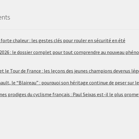
ents
forte chaleur : les gestes clés pour rouler en sécurité en été
 2026 : le dossier complet pour tout comprendre au nouveau phén
 et le Tour de France : les leçons des jeunes champions devenus lé
ult, le “Blaireau” : pourquoi son héritage continue de peser sur le
nes prodiges du cyclisme français : Paul Seixas est-il le plus prome