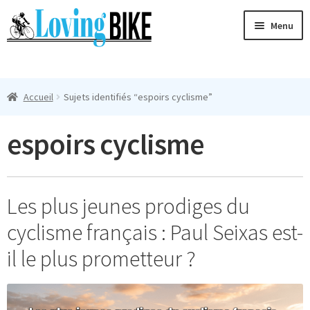
Aller
Aller
Menu
à
au
la
contenu
Ouvri
navigation
Maillots Cyclisme Homme
le
Accueil
Sujets identifiés “espoirs cyclisme”
menu
Manches Courtes
enfan
espoirs cyclisme
Ouvri
Manches Longues
le
menu
Femmes
enfan
Les plus jeunes prodiges du
T-Shirts
cyclisme français : Paul Seixas est-
Accessoires
il le plus prometteur ?
Suivi