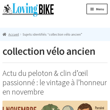
Aller
Aller
Menu
à
au
la
contenu
Ouvri
navigation
Maillots Cyclisme Homme
le
Accueil
Sujets identifiés “collection vélo ancien”
menu
Manches Courtes
enfan
collection vélo ancien
Ouvri
Manches Longues
le
menu
Femmes
enfan
Actu du peloton & clin d’œil
T-Shirts
passionné : le vintage à l’honneur
Accessoires
en novembre
Suivi