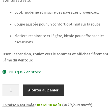
aventures à vélo.
Look moderne et inspiré des paysages provençaux
Coupe ajustée pour un confort optimal sur la route
Matière respirante et légère, idéale pour affronter les
ascensions
Osez l’ascension, roulez vers le sommet et affichez fièrement
l’âme du Ventoux !
Plus que 2 en stock
quantité
Ajouter au panier
de
[Taille
Livraison estimée
:
mardi 18 août
(
≃ 10 jours ouvrés
)
2XL]