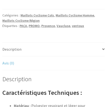
Maillot
Cycliste
Mont
Catégories :
Maillots Cyclisme Cols
,
Maillots Cyclisme Homme
,
Ventoux
Maillots Cyclisme Région
Sommets
Étiquettes :
PACA
,
PROMO
,
Provence
,
Vaucluse
,
ventoux
Description
Avis (0)
Description
Caractéristiques Techniques :
Matériau :
Polyester respirant et léger pour