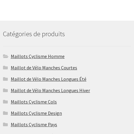
a
plusieurs
variations.
Les
options
Catégories de produits
peuvent
être
choisies
Maillots Cyclisme Homme
sur
Maillot de Vélo Manches Courtes
la
page
Maillot de Vélo Manches Longues Été
du
Maillot de Vélo Manches Longues Hiver
produit
Maillots Cyclisme Cols
Maillots Cyclisme Design
Maillots Cyclisme Pays