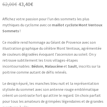
Le
Le
62,00
€
43,40
€
prix
prix
Affichez votre passion pour l’un des sommets les plus
initial
actuel
mythiques du cyclisme avec ce
maillot cycliste Mont Ventoux
était :
est :
Sommets
!
62,00€.
43,40€.
Ce modèle rend hommage au Géant de Provence avec son
illustration graphique du célèbre Mont Ventoux, agrémentée
de couleurs dégradées évoquant l’ascension au soleil. On y
retrouve subtilement les trois villages-étapes
incontournables :
Bédoin
,
Malaucène
et
Sault
, inscrits sur la
poitrine comme autant de défis relevés.
Le design épuré, les manches bleu nuit et la représentation
stylisée du sommet avec son antenne rouge emblématique
créent un contraste fort qui attire le regard. Un choix parfait
pour tous les amateurs de grimpées légendaires et de grandes