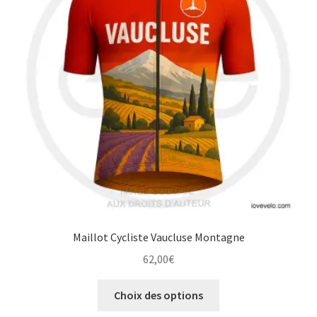
être
choisies
sur
la
page
du
produit
Maillot Cycliste Vaucluse Montagne
62,00
€
Ce
Choix des options
produit