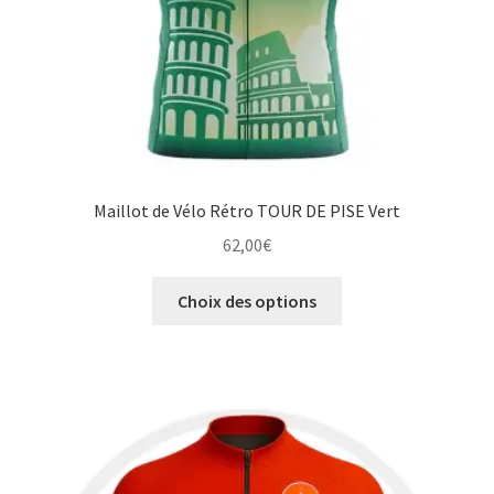
produit
Maillot de Vélo Rétro TOUR DE PISE Vert
62,00
€
Ce
Choix des options
produit
a
plusieurs
variations.
Les
options
peuvent