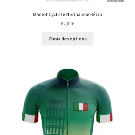
Maillot Cycliste Normandie Rétro
62,00
€
Ce
Choix des options
produit
a
plusieurs
variations.
Les
options
peuvent
être
choisies
sur
la
page
du