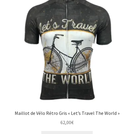
options
peuvent
être
choisies
sur
la
page
du
produit
Maillot de Vélo Rétro Gris « Let’s Travel The World »
62,00
€