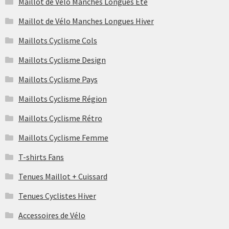
Maillot de Vélo Manches Longues Été
du
Maillot de Vélo Manches Longues Hiver
produit
Maillots Cyclisme Cols
Maillots Cyclisme Design
Maillots Cyclisme Pays
Maillots Cyclisme Région
Maillots Cyclisme Rétro
Maillots Cyclisme Femme
T-shirts Fans
Tenues Maillot + Cuissard
Tenues Cyclistes Hiver
Accessoires de Vélo