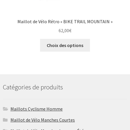
Maillot de Vélo Rétro « BIKE TRAIL MOUNTAIN »
62,00
€
Ce
Choix des options
produit
a
plusieurs
variations.
Les
options
Catégories de produits
peuvent
être
choisies
Maillots Cyclisme Homme
sur
Maillot de Vélo Manches Courtes
la
page