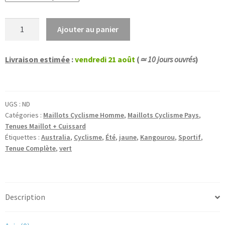
quantité
Ajouter au panier
de
Australia
Livraison estimée
:
vendredi 21 août
(
≃ 10 jours ouvrés
)
Outback
-
Tenue
de
UGS :
ND
vélo
Catégories :
Maillots Cyclisme Homme
,
Maillots Cyclisme Pays
,
manches
Tenues Maillot + Cuissard
courtes
Étiquettes :
Australia
,
Cyclisme
,
Été
,
jaune
,
Kangourou
,
Sportif
,
Tenue Complète
,
vert
été
Description