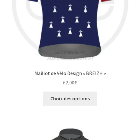
Maillot de Vélo Design « BREIZH »
62,00
€
Ce
Choix des options
produit
a
plusieurs
variations.
Les