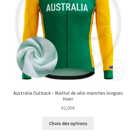
choisies
sur
la
page
du
produit
Australia Outback – Maillot de vélo manches longues
hiver
62,00
€
Ce
Choix des options
produit
a