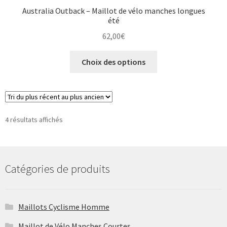
Australia Outback – Maillot de vélo manches longues
été
62,00
€
Ce
Choix des options
produit
a
plusieurs
variations.
Les
Trié
4 résultats affichés
du
options
plus
peuvent
récent
être
au
Catégories de produits
choisies
plus
sur
ancien
la
Maillots Cyclisme Homme
page
du
Maillot de Vélo Manches Courtes