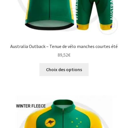
Australia Outback – Tenue de vélo manches courtes été
89,52
€
Ce
Choix des options
produit
a
plusieurs
variations.
Les
options
peuvent
être