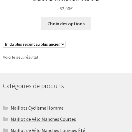
62,00
€
Ce
Choix des options
produit
a
plusieurs
variations.
Les
Voici le seul résultat
options
peuvent
être
Catégories de produits
choisies
sur
la
Maillots Cyclisme Homme
page
du
Maillot de Vélo Manches Courtes
produit
Maillot de Vélo Manches Longues Été