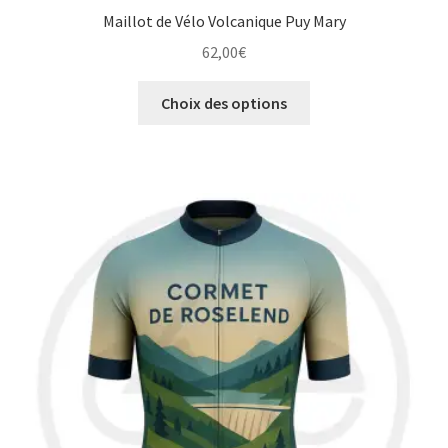
Maillot de Vélo Volcanique Puy Mary
62,00
€
Ce
Choix des options
produit
a
plusieurs
variations.
Les
options
peuvent
être
choisies
sur
la
page
du
produit