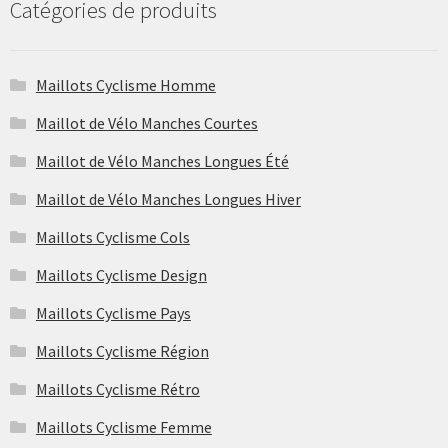
au
Catégories de produits
choisies
plus
sur
ancien
la
Maillots Cyclisme Homme
page
du
Maillot de Vélo Manches Courtes
produit
Maillot de Vélo Manches Longues Été
Maillot de Vélo Manches Longues Hiver
Maillots Cyclisme Cols
Maillots Cyclisme Design
Maillots Cyclisme Pays
Maillots Cyclisme Région
Maillots Cyclisme Rétro
Maillots Cyclisme Femme