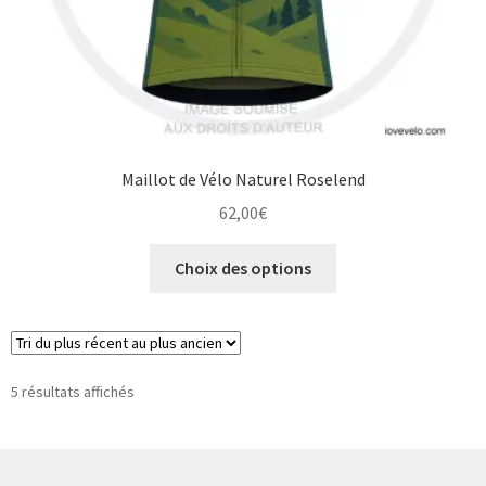
Maillot de Vélo Naturel Roselend
62,00
€
Ce
Choix des options
produit
a
plusieurs
variations.
Les
Trié
5 résultats affichés
du
options
plus
peuvent
récent
être