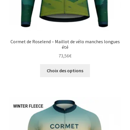
Cormet de Roselend – Maillot de vélo manches longues
été
73,56
€
Ce
Choix des options
produit
a
plusieurs
variations.
Les
options
peuvent
être