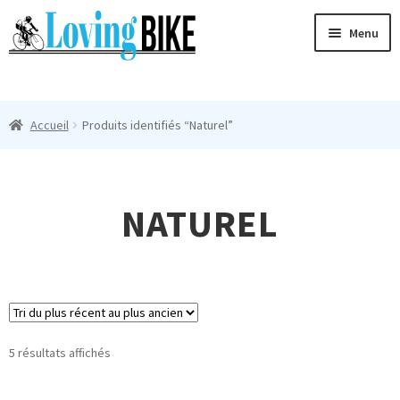
Aller
Aller
Menu
à
au
la
contenu
Ouvri
navigation
Maillots Cyclisme Homme
le
Accueil
Produits identifiés “Naturel”
menu
Manches Courtes
enfan
Ouvri
Manches Longues
le
NATUREL
menu
Femmes
enfan
T-Shirts
Accessoires
Trié
5 résultats affichés
Suivi
du
plus