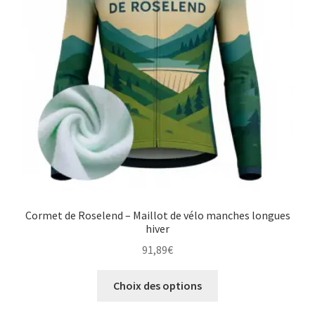
choisies
sur
la
page
du
produit
Cormet de Roselend – Maillot de vélo manches longues
hiver
91,89
€
Ce
Choix des options
produit
a