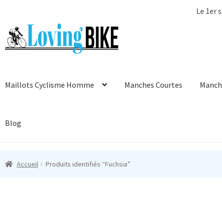
Le 1er s
Aller
Aller
à
au
la
contenu
navigation
Maillots Cyclisme Homme
Manches Courtes
Manch
Blog
Accueil
Produits identifiés “Fuchsia”