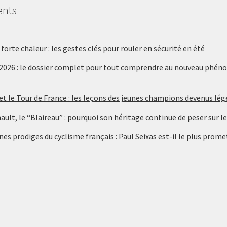
ents
forte chaleur : les gestes clés pour rouler en sécurité en été
 2026 : le dossier complet pour tout comprendre au nouveau phén
 et le Tour de France : les leçons des jeunes champions devenus lé
ult, le “Blaireau” : pourquoi son héritage continue de peser sur le
nes prodiges du cyclisme français : Paul Seixas est-il le plus prome