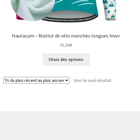
Hautacam – Maillot de vélo manches longues hiver
91,89
€
Ce
Choix des options
produit
a
plusieurs
Voici le seul résultat
variations.
Les
options
peuvent
être
choisies
sur
la
page