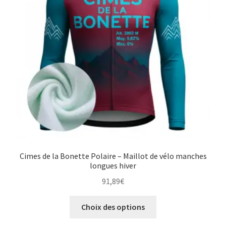
choisies
sur
la
page
du
produit
Cimes de la Bonette Polaire – Maillot de vélo manches
longues hiver
91,89
€
Ce
Choix des options
produit