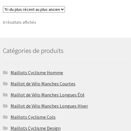
a
plusieurs
variations.
Les
Trié
6 résultats affichés
du
options
plus
peuvent
récent
être
au
Catégories de produits
choisies
plus
sur
ancien
la
Maillots Cyclisme Homme
page
du
Maillot de Vélo Manches Courtes
produit
Maillot de Vélo Manches Longues Été
Maillot de Vélo Manches Longues Hiver
Maillots Cyclisme Cols
Maillots Cyclisme Design