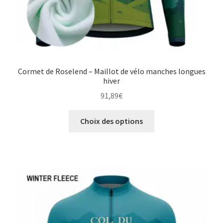
Cormet de Roselend – Maillot de vélo manches longues
hiver
91,89
€
Ce
Choix des options
produit
a
plusieurs
variations.
Les
options
peuvent
être