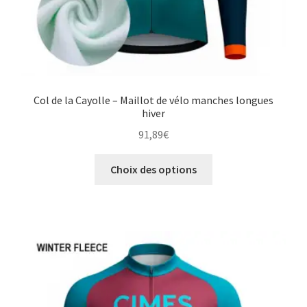
Col de la Cayolle – Maillot de vélo manches longues
hiver
91,89
€
Ce
Choix des options
produit
a
plusieurs
variations.
Les
options
peuvent
être