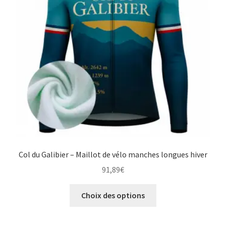
choisies
sur
la
page
du
produit
Col du Galibier – Maillot de vélo manches longues hiver
91,89
€
Ce
Choix des options
produit
a