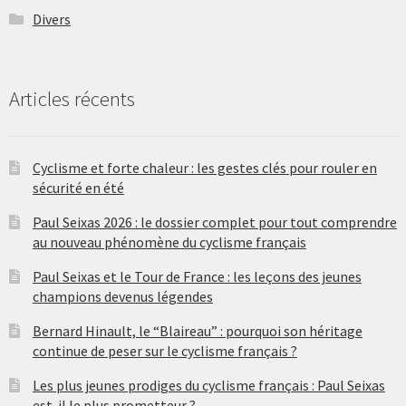
Divers
Articles récents
Cyclisme et forte chaleur : les gestes clés pour rouler en
sécurité en été
Paul Seixas 2026 : le dossier complet pour tout comprendre
au nouveau phénomène du cyclisme français
Paul Seixas et le Tour de France : les leçons des jeunes
champions devenus légendes
Bernard Hinault, le “Blaireau” : pourquoi son héritage
continue de peser sur le cyclisme français ?
Les plus jeunes prodiges du cyclisme français : Paul Seixas
est-il le plus prometteur ?