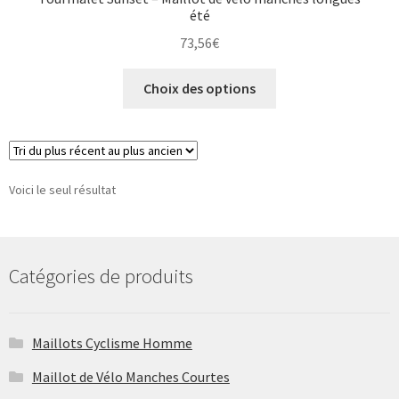
été
73,56
€
Ce
Choix des options
produit
a
plusieurs
variations.
Les
Voici le seul résultat
options
peuvent
être
Catégories de produits
choisies
sur
la
Maillots Cyclisme Homme
page
du
Maillot de Vélo Manches Courtes
produit