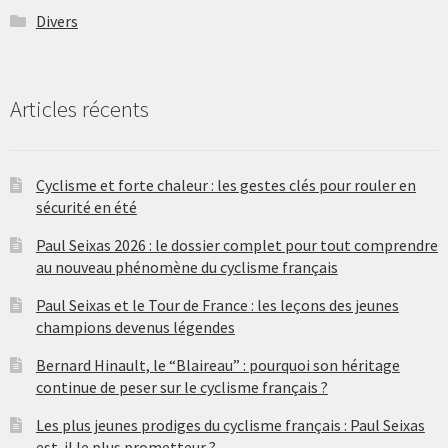
Divers
Articles récents
Cyclisme et forte chaleur : les gestes clés pour rouler en
sécurité en été
Paul Seixas 2026 : le dossier complet pour tout comprendre
au nouveau phénomène du cyclisme français
Paul Seixas et le Tour de France : les leçons des jeunes
champions devenus légendes
Bernard Hinault, le “Blaireau” : pourquoi son héritage
continue de peser sur le cyclisme français ?
Les plus jeunes prodiges du cyclisme français : Paul Seixas
est-il le plus prometteur ?