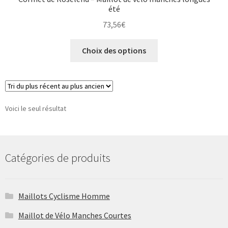
été
73,56
€
Ce
Choix des options
produit
a
plusieurs
variations.
Les
Voici le seul résultat
options
peuvent
être
Catégories de produits
choisies
sur
la
Maillots Cyclisme Homme
page
du
Maillot de Vélo Manches Courtes
produit