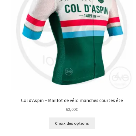
être
choisies
sur
la
page
du
produit
Col d’Aspin – Maillot de vélo manches courtes été
62,00
€
Ce
Choix des options
produit
a