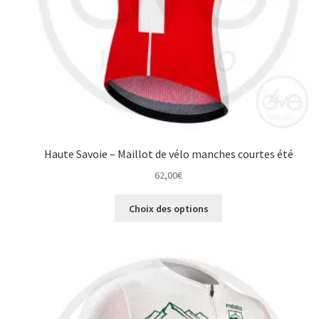
Haute Savoie – Maillot de vélo manches courtes été
62,00
€
Ce
Choix des options
produit
a
plusieurs
variations.
Les
options
peuvent