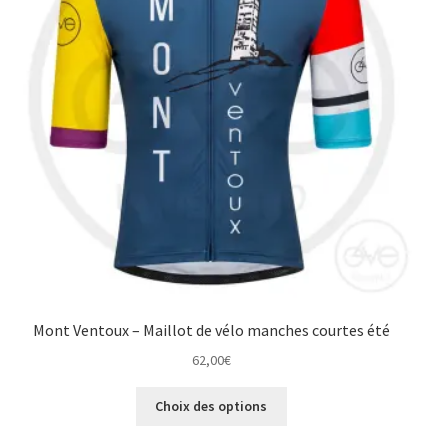
être
choisies
sur
la
page
du
produit
Mont Ventoux – Maillot de vélo manches courtes été
62,00
€
Ce
Choix des options
produit
a