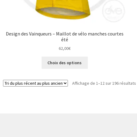
Design des Vainqueurs – Maillot de vélo manches courtes
été
62,00
€
Ce
Choix des options
produit
a
plusieurs
Affichage de 1–12 sur 196 résultats
variations.
Les
options
peuvent
être
choisies
sur
la