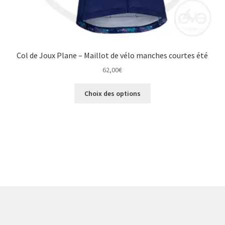
Col de Joux Plane – Maillot de vélo manches courtes été
62,00
€
Ce
Choix des options
produit
a
plusieurs
variations.
Trié
Les
du
options
plus
peuvent
récent
être
au
choisies
plus
sur
ancien
la
page