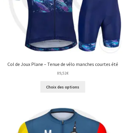
Col de Joux Plane – Tenue de vélo manches courtes été
89,52
€
Ce
Choix des options
produit
a
plusieurs
variations.
Les
options
peuvent