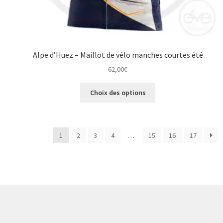
Alpe d’Huez – Maillot de vélo manches courtes été
62,00
€
Ce
Choix des options
produit
a
plusieurs
variations.
1
2
3
4
…
15
16
17
Les
options
peuvent
être
choisies
sur
la
page