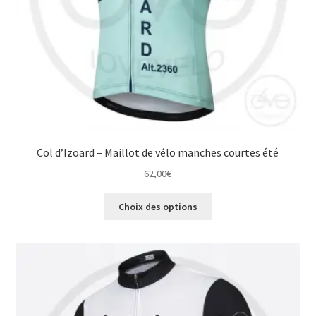
Col d’Izoard – Maillot de vélo manches courtes été
62,00
€
Ce
Choix des options
produit
a
plusieurs
variations.
Les
options
peuvent