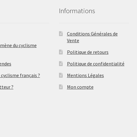
du
Informations
produit
Conditions Générales de
Vente
omène du cyclisme
Politique de retours
gendes
Politique de confidentialité
 cyclisme français ?
Mentions Légales
tteur ?
Mon compte