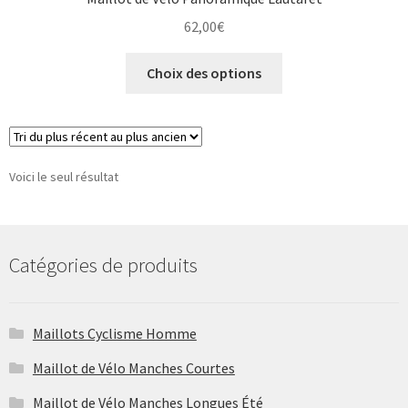
62,00
€
Ce
Choix des options
produit
a
plusieurs
variations.
Les
Voici le seul résultat
options
peuvent
être
Catégories de produits
choisies
sur
la
Maillots Cyclisme Homme
page
du
Maillot de Vélo Manches Courtes
produit
Maillot de Vélo Manches Longues Été