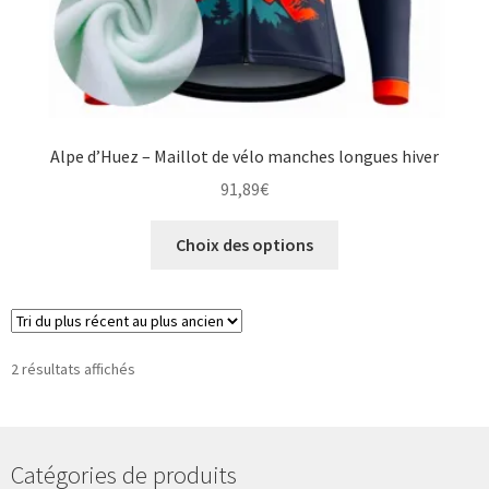
Alpe d’Huez – Maillot de vélo manches longues hiver
91,89
€
Ce
Choix des options
produit
a
plusieurs
variations.
Les
Trié
2 résultats affichés
du
options
plus
peuvent
récent
être
au
Catégories de produits
choisies
plus