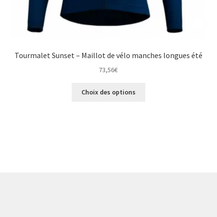
Tourmalet Sunset – Maillot de vélo manches longues été
73,56
€
Ce
Choix des options
produit
a
plusieurs
variations.
Les
options
peuvent
être
choisies
sur
la
page