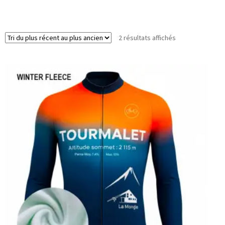
Trié
2 résultats affichés
du
plus
récent
au
plus
ancien