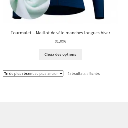
Tourmalet – Maillot de vélo manches longues hiver
91,89
€
Ce
Choix des options
produit
a
plusieurs
Trié
2 résultats affichés
variations.
du
Les
plus
options
récent
peuvent
au
être
plus
choisies
ancien
sur
la
page