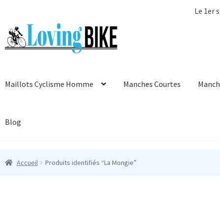
Le 1er s
Aller
Aller
à
au
la
contenu
navigation
Maillots Cyclisme Homme
Manches Courtes
Manch
Blog
Accueil
Produits identifiés “La Mongie”