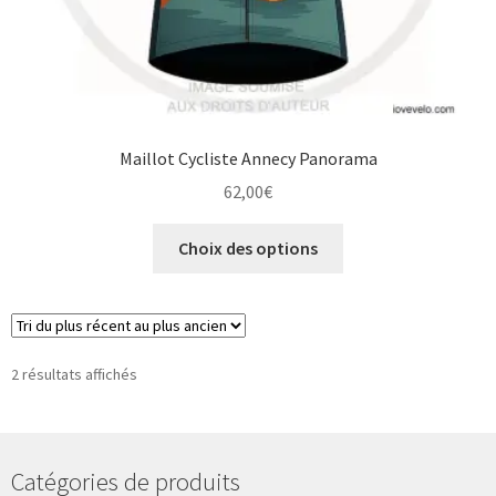
Maillot Cycliste Annecy Panorama
62,00
€
Ce
Choix des options
produit
a
plusieurs
variations.
Les
Trié
2 résultats affichés
du
options
plus
peuvent
récent
être
au
Catégories de produits
choisies
plus