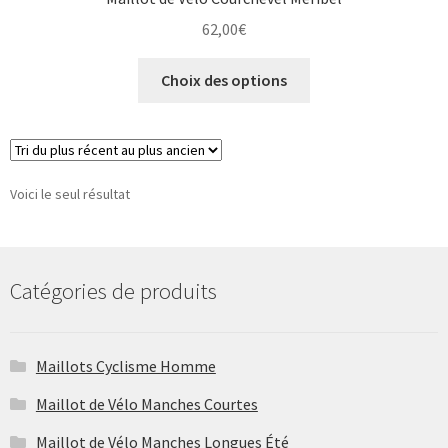
62,00
€
Ce
Choix des options
produit
a
plusieurs
variations.
Les
Voici le seul résultat
options
peuvent
être
Catégories de produits
choisies
sur
la
Maillots Cyclisme Homme
page
du
Maillot de Vélo Manches Courtes
produit
Maillot de Vélo Manches Longues Été