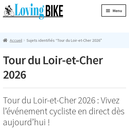
Aller
Aller
Menu
à
au
la
contenu
Ouvri
navigation
Maillots Cyclisme Homme
le
Accueil
Sujets identifiés “Tour du Loir-et-Cher 2026”
menu
Manches Courtes
enfan
Tour du Loir-et-Cher
Ouvri
Manches Longues
le
2026
menu
Femmes
enfan
T-Shirts
Tour du Loir-et-Cher 2026 : Vivez
Accessoires
l’événement cycliste en direct dès
Suivi
aujourd’hui !