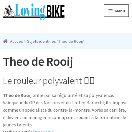
Aller
Aller
Menu
à
au
la
contenu
Ouvri
navigation
Maillots Cyclisme Homme
le
Accueil
Sujets identifiés “Theo de Rooij”
menu
Manches Courtes
enfan
Theo de Rooij
Ouvri
Manches Longues
le
menu
Femmes
Le rouleur polyvalent 🚴‍♂️
enfan
T-Shirts
Theo de Rooij
brille par sa régularité et sa polyvalence.
Vainqueur du GP des Nations et du Trofeo Baracchi, il s’impose
Accessoires
comme un spécialiste du contre-la-montre. Après sa carrière,
il devient un manager reconnu, contribuant à la formation de
Suivi
jeunes talents.
Maillot porté :
Panasonic