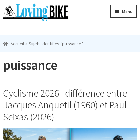
Aller
Aller
Menu
à
au
la
contenu
Ouvri
navigation
Maillots Cyclisme Homme
le
Accueil
Sujets identifiés “puissance”
menu
Manches Courtes
enfan
puissance
Ouvri
Manches Longues
le
menu
Femmes
enfan
Cyclisme 2026 : différence entre
T-Shirts
Jacques Anquetil (1960) et Paul
Accessoires
Seixas (2026)
Suivi