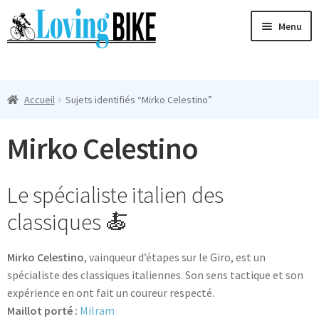
Aller
Aller
Menu
à
au
la
contenu
Ouvri
navigation
Maillots Cyclisme Homme
le
Accueil
Sujets identifiés “Mirko Celestino”
menu
Manches Courtes
enfan
Mirko Celestino
Ouvri
Manches Longues
le
menu
Femmes
Le spécialiste italien des
enfan
classiques 🍝
T-Shirts
Mirko Celestino
, vainqueur d’étapes sur le Giro, est un
Accessoires
spécialiste des classiques italiennes. Son sens tactique et son
expérience en ont fait un coureur respecté.
Suivi
Maillot porté :
Milram