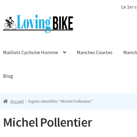
Le 1er s
Aller
Aller
à
au
la
contenu
navigation
Maillots Cyclisme Homme
Manches Courtes
Manch
Blog
Accueil
Sujets identifiés “Michel Pollentier”
Michel Pollentier