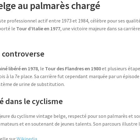
belge au palmarès chargé
iste professionnel actif entre 1973 et 1984, célèbre pour ses qual
porté le
Tour d’Italie en 1977
, une victoire majeure dans sa carrièr
 controverse
iné libéré en 1978
, le
Tour des Flandres en 1980
et plusieurs étapes
 fois à la 7e place. Sa carrière fut cependant marquée par un épisod
stème de urine de substitution.
é dans le cyclisme
eure du cyclisme vintage belge, respecté pour son palmarès et son 
teurs et en soutenant de jeunes talents. Son parcours illustre le
ielle sur
Wikipedia
.