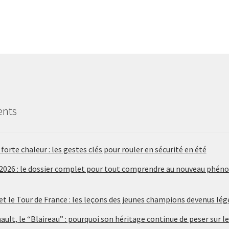
ents
forte chaleur : les gestes clés pour rouler en sécurité en été
 2026 : le dossier complet pour tout comprendre au nouveau phén
 et le Tour de France : les leçons des jeunes champions devenus lé
ult, le “Blaireau” : pourquoi son héritage continue de peser sur le