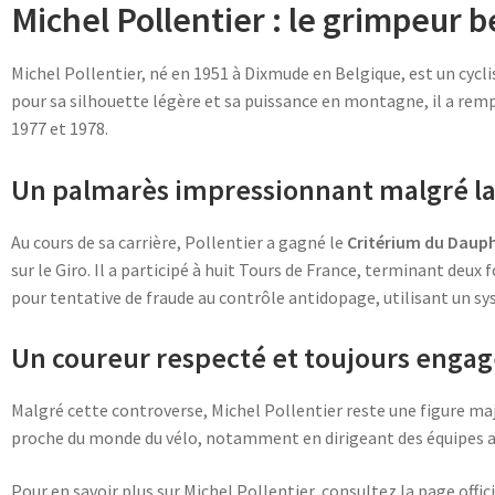
Michel Pollentier : le grimpeur 
Michel Pollentier, né en 1951 à Dixmude en Belgique, est un cycl
pour sa silhouette légère et sa puissance en montagne, il a rem
1977 et 1978.
Un palmarès impressionnant malgré la
Au cours de sa carrière, Pollentier a gagné le
Critérium du Dauph
sur le Giro. Il a participé à huit Tours de France, terminant deux
pour tentative de fraude au contrôle antidopage, utilisant un sy
Un coureur respecté et toujours engag
Malgré cette controverse, Michel Pollentier reste une figure maj
proche du monde du vélo, notamment en dirigeant des équipes ama
Pour en savoir plus sur Michel Pollentier, consultez la page offic