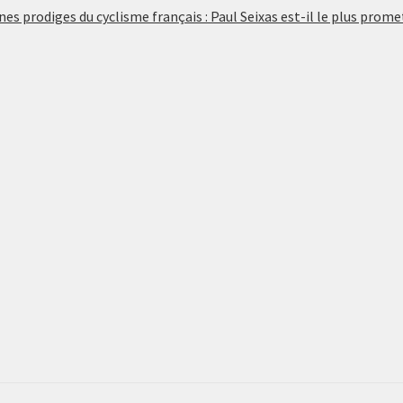
nes prodiges du cyclisme français : Paul Seixas est-il le plus prome