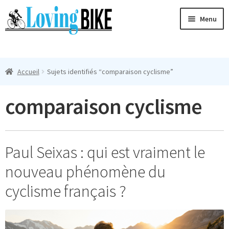
Aller
Aller
Menu
à
au
la
contenu
Ouvri
navigation
Maillots Cyclisme Homme
le
Accueil
Sujets identifiés “comparaison cyclisme”
menu
Manches Courtes
enfan
comparaison cyclisme
Ouvri
Manches Longues
le
menu
Femmes
enfan
Paul Seixas : qui est vraiment le
T-Shirts
nouveau phénomène du
Accessoires
cyclisme français ?
Suivi