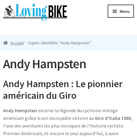
Aller
Aller
Menu
à
au
la
contenu
Ouvri
navigation
Maillots Cyclisme Homme
le
Accueil
Sujets identifiés “Andy Hampsten”
menu
Manches Courtes
enfan
Andy Hampsten
Ouvri
Manches Longues
le
menu
Femmes
Andy Hampsten : Le pionnier
enfan
américain du Giro
T-Shirts
Andy Hampsten
incarne la légende du cyclisme vintage
Accessoires
américain grâce à son incroyable victoire au
Giro d’Italia 1988
,
l’une des aventures les plus iconiques de l’histoire cycliste.
Suivi
Premier Américain, et encore le seul aujourd’hui, à avoir