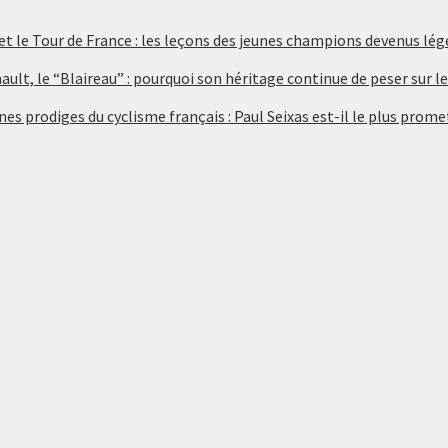
 et le Tour de France : les leçons des jeunes champions devenus lé
ult, le “Blaireau” : pourquoi son héritage continue de peser sur le
nes prodiges du cyclisme français : Paul Seixas est-il le plus prome