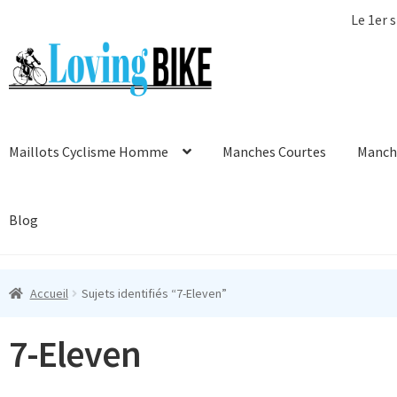
Le 1er s
Aller
Aller
à
au
la
contenu
navigation
Maillots Cyclisme Homme
Manches Courtes
Manch
Blog
Accueil
Sujets identifiés “7-Eleven”
7-Eleven