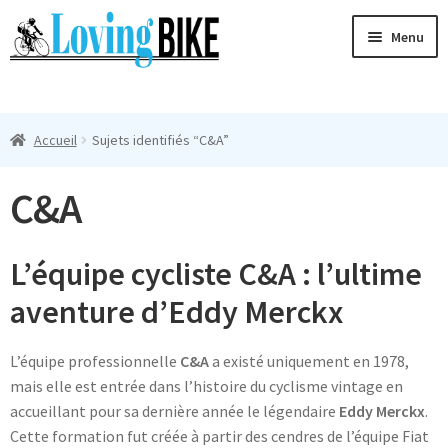
Aller
Aller
Menu
à
au
la
contenu
Ouvri
navigation
Maillots Cyclisme Homme
le
Accueil
Sujets identifiés “C&A”
menu
Manches Courtes
enfan
C&A
Ouvri
Manches Longues
le
menu
Femmes
L’équipe cycliste C&A : l’ultime
enfan
aventure d’Eddy Merckx
T-Shirts
L’équipe professionnelle
C&A
a existé uniquement en 1978,
Accessoires
mais elle est entrée dans l’histoire du cyclisme vintage en
accueillant pour sa dernière année le légendaire
Eddy Merckx
.
Suivi
Cette formation fut créée à partir des cendres de l’équipe Fiat