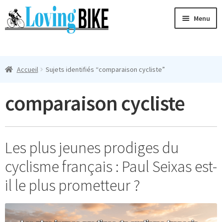
Aller
Aller
Menu
à
au
la
contenu
Ouvri
navigation
Maillots Cyclisme Homme
le
Accueil
Sujets identifiés “comparaison cycliste”
menu
Manches Courtes
enfan
comparaison cycliste
Ouvri
Manches Longues
le
menu
Femmes
enfan
Les plus jeunes prodiges du
T-Shirts
cyclisme français : Paul Seixas est-
Accessoires
il le plus prometteur ?
Suivi