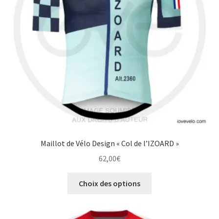
choisies
sur
la
page
du
produit
Maillot de Vélo Design « Col de l’IZOARD »
62,00
€
Ce
Choix des options
produit
a
plusieurs