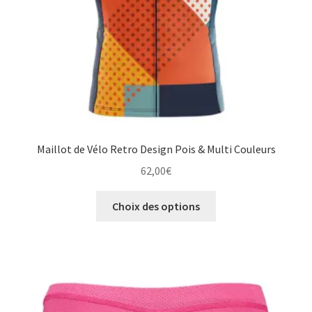
page
du
produit
Maillot de Vélo Retro Design Pois & Multi Couleurs
62,00
€
Ce
Choix des options
produit
a
plusieurs
variations.
Les
options