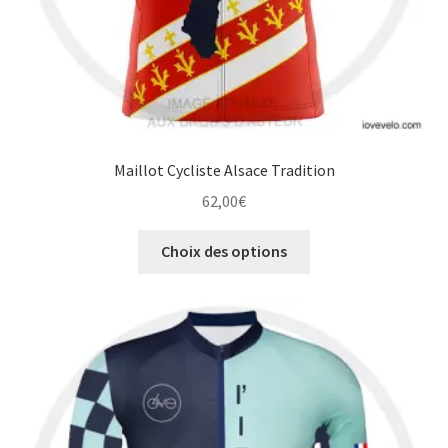
produit
Maillot Cycliste Alsace Tradition
62,00
€
Ce
Choix des options
produit
a
plusieurs
variations.
Les
options
peuvent
être