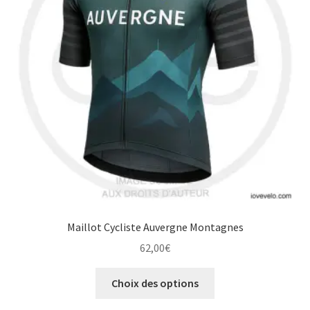
peuvent
être
choisies
sur
la
page
du
produit
Maillot Cycliste Auvergne Montagnes
62,00
€
Ce
Choix des options
produit