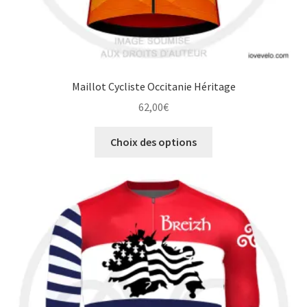
Maillot Cycliste Occitanie Héritage
62,00
€
Ce
Choix des options
produit
a
plusieurs
variations.
Les
options
peuvent
être
choisies
sur