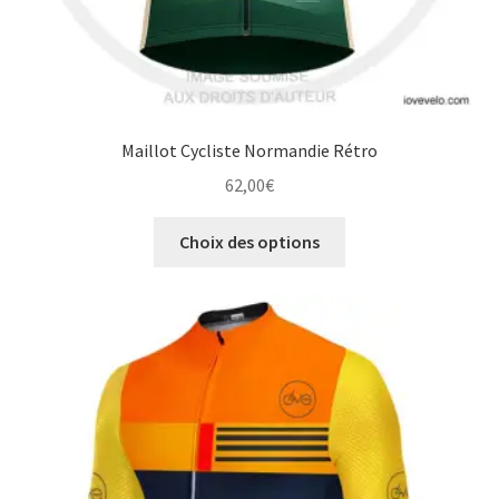
Maillot Cycliste Normandie Rétro
62,00
€
Ce
Choix des options
produit
a
plusieurs
variations.
Les
options
peuvent
être
choisies