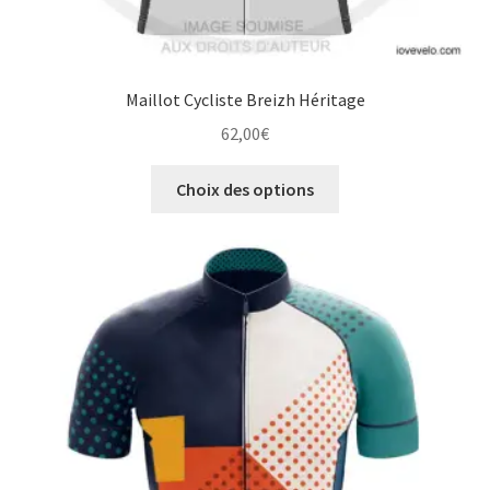
Maillot Cycliste Breizh Héritage
62,00
€
Ce
Choix des options
produit
a
plusieurs
variations.
Les
options
peuvent
être
choisies
sur
la