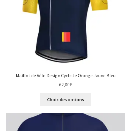
sur
la
page
du
produit
Maillot de Vélo Design Cycliste Orange Jaune Bleu
62,00
€
Ce
Choix des options
produit
a
plusieurs
variations.