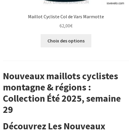
Maillot Cycliste Col de Vars Marmotte
62,00
€
Ce
Choix des options
produit
a
plusieurs
variations.
Nouveaux maillots cyclistes
Les
options
montagne & régions :
peuvent
Collection Été 2025, semaine
être
choisies
29
sur
la
Découvrez Les Nouveaux
page