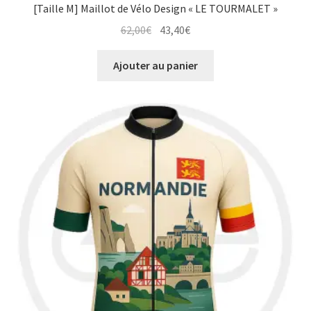
[Taille M] Maillot de Vélo Design « LE TOURMALET »
Le
Le
62,00
€
43,40
€
prix
prix
initial
actuel
Ajouter au panier
était :
est :
62,00€.
43,40€.