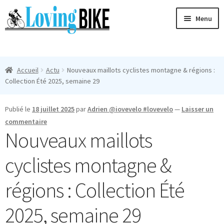
Aller
Aller
Menu
à
au
la
contenu
Ouvri
navigation
Maillots Cyclisme Homme
le
Accueil
Actu
Nouveaux maillots cyclistes montagne & régions :
menu
Manches Courtes
Collection Été 2025, semaine 29
enfan
Ouvri
Manches Longues
Publié le
18 juillet 2025
par
Adrien @iovevelo #lovevelo
—
Laisser un
le
commentaire
menu
Femmes
Nouveaux maillots
enfan
T-Shirts
cyclistes montagne &
Accessoires
régions : Collection Été
2025, semaine 29
Suivi