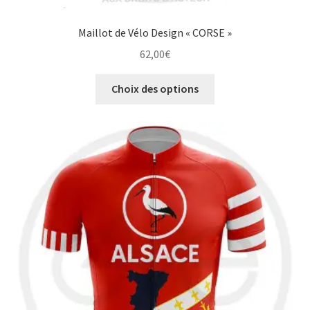
Maillot de Vélo Design « CORSE »
62,00
€
Ce
Choix des options
produit
a
plusieurs
variations.
Les
options
peuvent
être
choisies
sur
la
page
du