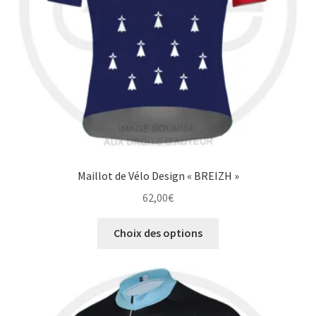
la
page
du
produit
Maillot de Vélo Design « BREIZH »
62,00
€
Ce
Choix des options
produit
a
plusieurs
variations.
Les