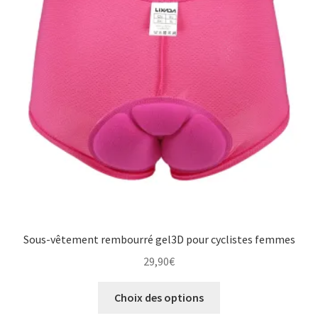
peuvent
être
choisies
sur
la
page
du
produit
Sous-vêtement rembourré gel3D pour cyclistes femmes
29,90
€
Ce
Choix des options
produit