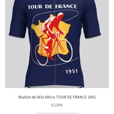
Les
options
peuvent
être
choisies
sur
la
page
du
produit
Maillot de Vélo Rétro TOUR DE FRANCE 1951
62,00
€