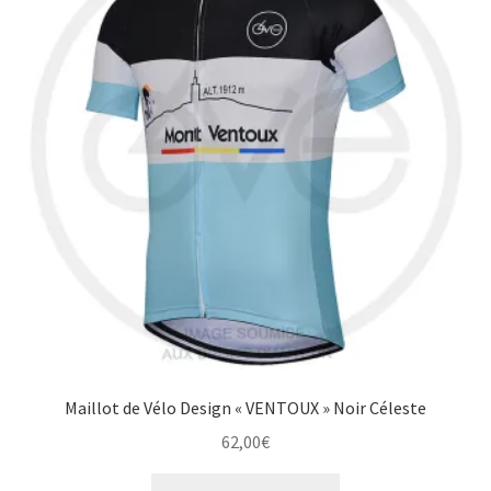
options
peuvent
être
choisies
sur
la
page
du
produit
Maillot de Vélo Design « VENTOUX » Noir Céleste
62,00
€
Ce