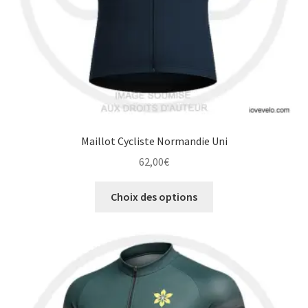
page
du
produit
Maillot Cycliste Normandie Uni
62,00
€
Ce
Choix des options
produit
a
plusieurs
variations.
Les
options